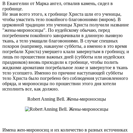
В Евангелии от Марка ангел, отвалив камень, сидел в
гробнице.
Не зная всего этого, к гробнице Христа шли его ученицы,
чтобы умастить тело покойного благовониями (миром). В
церковной традиции эти ученицы Христа получили название
"жены-мироносицы". По иудейскому обычаю, перед
погребением покойного заворачивали в длинную льняную
ткань, а тело умащали благовониями. В случае спешных
похорон (например, накануне субботы, а именно в это время
погребали Христа) умершего клали завернутым в гробницу, и
лишь по прошествии важных дней (субботы или иудейских
праздников) вновь приходили к гробнице, чтобы полить
жидкими ароматами погребальное ложе и завернутое в ткань
тело усопшего. Именно по причине наступающей субботы
тело Христа было погребено без соблюдения установленного
обряда, и мироносицы по прошествии этого дня хотели
исполнить все, как должно.
Robert Anning Bell. Жены-мироносицы
Имена жен-мироносиц и их количество в разных источниках