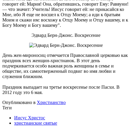
говорит ей: Мария! Она, обратившись, говорит Ему: Раввуни!
— что значит: Учитель! Иисус говорит ей: не прикасайся ко
Мне, ибо Я еще не восшел к Отцу Моему; а иди к братьям
Моим и скажи им: восхожу к Отцу Моему и Отцу вашему, и к
Богу Моему и Богу вашему".
Эдвард Берн-Джонс. Воскресение
День жен-мироносиц отмечается Православной церковью как
праздник всех женщин-христианок. В этот день
подчеркивается особо важная роль женщины в семье и
обществе, их самоотверженный подвиг во имя любви и
служения ближним.
Праздник выпадает на третье воскресенье после Пасхи. В
2012 году это 6 мая.
Опубликовано в
Христианство
Теги
Иисус Христос
христианские святые