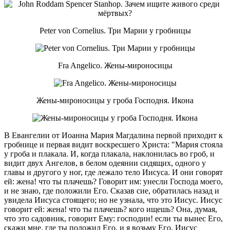
Peter von Cornelius. Три Марии у гробницы
Fra Angelico. Жены-мироносицы
Жены-мироносицы у гроба Господня. Икона
В Евангелии от Иоанна Мария Магдалина первой приходит к
гробнице и первая видит воскресшего Христа: "Мария стояла
у гроба и плакала. И, когда плакала, наклонилась во гроб, и
видит двух Ангелов, в белом одеянии сидящих, одного у
главы и другого у ног, где лежало тело Иисуса. И они говорят
ей: жена! что ты плачешь? Говорит им: унесли Господа моего,
и не знаю, где положили Его. Сказав сие, обратилась назад и
увидела Иисуса стоящего; но не узнала, что это Иисус. Иисус
говорит ей: жена! что ты плачешь? кого ищешь? Она, думая,
что это садовник, говорит Ему: господин! если ты вынес Его,
скажи мне, где ты положил Его, и я возьму Его. Иисус