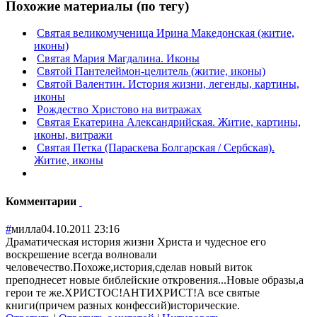
Похожие материалы (по тегу)
Святая великомученица Ирина Македонская (житие,
иконы)
Святая Мария Магдалина. Иконы
Святой Пантелеймон-целитель (житие, иконы)
Святой Валентин. История жизни, легенды, картины,
иконы
Рождество Христово на витражах
Святая Екатерина Александрийская. Житие, картины,
иконы, витражи
Святая Петка (Параскева Болгарская / Сербская).
Житие, иконы
Комментарии
#
милла
04.10.2011 23:16
Драматическая история жизни Христа и чудесное его
воскрешение всегда волновали
человечество.Похоже,история,сделав новый виток
преподнесет новые библейские откровения...Новые образы,а
герои те же.ХРИСТОС!АНТИХРИСТ!А все святые
книги(причем разных конфессий)исторические.