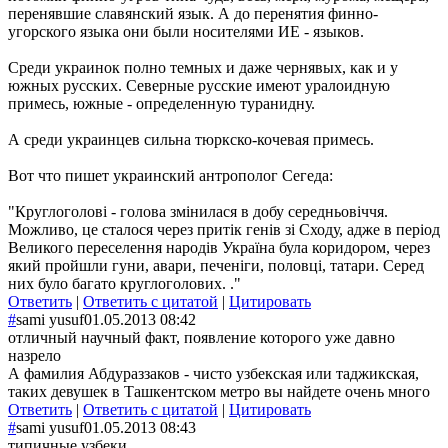
перенявшие славянский язык. А до перенятия финно-
угорского языка они были носителями ИЕ - языков.
Среди украинок полно темных и даже чернявых, как и у
южных русских. Северные русские имеют уралоидную
примесь, южные - определенную туранидну.
А среди украинцев сильна тюркско-кочевая примесь.
Вот что пишет украинский антрополог Сегеда:
"Круглоголові - голова змінилася в добу середньовіччя.
Можливо, це сталося через притік генів зі Сходу, адже в період
Великого переселення народів Україна була коридором, через
який пройшли гуни, авари, печеніги, половці, татари. Серед
них було багато круглоголових. ."
Ответить
|
Ответить с цитатой
|
Цитировать
#
sami yusuf
01.05.2013 08:42
отличный научный факт, появление которого уже давно
назрело
А фамилия Абдураззаков - чисто узбекская или таджикская,
таких девушек в Ташкентском метро вы найдете очень много
Ответить
|
Ответить с цитатой
|
Цитировать
#
sami yusuf
01.05.2013 08:43
типичные узбеки