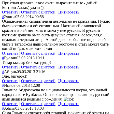
Приятная девочка, глаза очень выразительные - дай ей
Бог(или Аллах) удачи ))
Ответить
|
Ответить с цитатой
|
Цитировать
#
Элина
05.08.2014 00:58
Обыкновенная симпатичная девочка,но не красавица. Нужно
быть честными и объективными. Настоящей славянской
красоты в ней нет ,хоть и мама у нее русская. В русском
костюме должна была быть девушка статная ,белокурая,с
нежными чертами лица. А,этой девочке больше подошло бы
быть в татарском национальном костюме и стать может быть
какой нибудь мисс татарстан.
Ответить
|
Ответить с цитатой
|
Цитировать
#
Руслан
03.03.2013 10:11
Татар кызлар бик матурлар!
Ответить
|
Ответить с цитатой
|
Цитировать
#
Айгуль
05.03.2013 21:16
Эйе, бигерәк))
Ответить
|
Ответить с цитатой
|
Цитировать
#
Имя
03.03.2013 12:08
Эльмира Абдразакова по национальности шорка, это малый
народ на юге Кузбасса. Они такие-же православные, русский
язык является родным с рождения.
Ответить
|
Ответить с цитатой
|
Цитировать
#
Admin
03.03.2013 13:03
Сама Эльмира считает себя татаркой, почитайте её ответы на