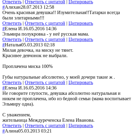
Ответить
|
Ответить с цитатой
|
Цитировать
#
Алихан
28.07.2013 12:58
Очень красивая девушка!! Изумительная!!Татарки всегда
были элитарными!!!
Ответить
|
Ответить с цитатой
|
Цитировать
#
Елена И.
16.05.2016 14:36
Эльмира полукровка - у неё русская мама.
Ответить
|
Ответить с цитатой
|
Цитировать
#
Наталья
05.03.2013 02:18
Милая девочка, на миску не тянет.
Красивее девчонок не выбрали.
Проплачена миска 100%
Губы натуральные абсолютно, у моей дочери такие ж .
Ответить
|
Ответить с цитатой
|
Цитировать
#
Елена И.
16.05.2016 14:36
Не говорите глупости, девушка абсолютно натуральная и
никем не проплачена, ибо из бедной семьи (мама воспитывает
Эльмиру одна).
С уважением,
жительница Междуреченска Елена Иванова.
Ответить
|
Ответить с цитатой
|
Цитировать
#
Алина
05.03.2013 03:21