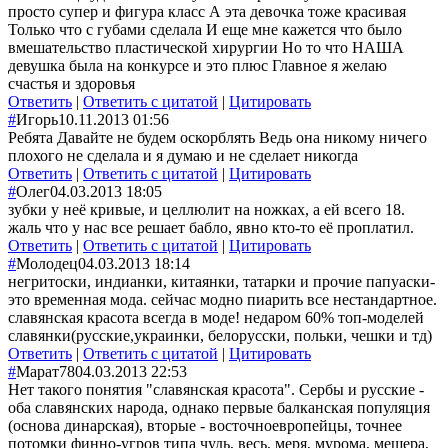
просто супер и фигура класс А эта девочка тоже красивая
Только что с губами сделала И еще мне кажется что было
вмешательство пластической хирургии Но то что НАША
девушка была на конкурсе и это плюс Главное я желаю
счастья и здоровья
Ответить
|
Ответить с цитатой
|
Цитировать
#
Игорь
10.11.2013 01:56
Ребята Давайте не будем оскорблять Ведь она никому ничего
плохого не сделала и я думаю и не сделает никогда
Ответить
|
Ответить с цитатой
|
Цитировать
#
Олег
04.03.2013 18:05
зубки у неё кривые, и целлюлит на ножках, а ей всего 18.
жаль что у нас все решает бабло, явно кто-то её проплатил.
Ответить
|
Ответить с цитатой
|
Цитировать
#
Молодец
04.03.2013 18:14
негритоски, индианки, китаянки, татарки и прочие папуаски-
это временная мода. сейчас модно пиарить все нестандартное.
славянская красота всегда в моде! недаром 60% топ-моделей
славянки(русские,украинки, белорусски, польки, чешки и тд)
Ответить
|
Ответить с цитатой
|
Цитировать
#
Марат78
04.03.2013 22:53
Нет такого понятия "славянская красота". Сербы и русские -
оба славянских народа, однако первые балканская популяция
(основа динарская), вторые - восточноевропейцы, точнее
потомки финно-угров типа чудь, весь, меря, мурома, мещера,