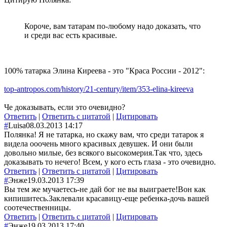
Короче, вам татарам по-любому надо доказать, что
и среди вас есть красивые.
100% татарка Элина Киреева - это "Краса России - 2012":
top-antropos.com/history/21-century/item/353-elina-kireeva
Че доказывать, если это очевидно?
Ответить
|
Ответить с цитатой
|
Цитировать
#
Luisa
08.03.2013 14:17
Полянка! Я не татарка, но скажу вам, что среди татарок я
видела ооочень много красивых девушек. И они были
довольно милые, без всякого высокомерия.Так что, здесь
доказывать то нечего! Всем, у кого есть глаза - это очевидно.
Ответить
|
Ответить с цитатой
|
Цитировать
#
Энже
19.03.2013 17:39
Вы тем же мучаетесь-не дай бог не вы выиграете!Вон как
кипишитесь.Заклевали красавицу-еще ребенка-дочь вашей
соотечественницы.
Ответить
|
Ответить с цитатой
|
Цитировать
#
Энже
19.03.2013 17:40