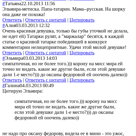
#
Татьяна
22.10.2013 11:56
Эльмира-метиска. Папа-татарин. Мама--русская. На шорку
она даже не похожа!
Ответить
|
Ответить с цитатой
|
Цитировать
#
Алия
03.03.2013 12:32
Очень красивая девушка, только бы губы уточкой не делала,
не идет ей) Татарки рулят, а "маржалар" бесятся, в каждой
статье о красивой татарке победившей в конкурсе
комментарии нелицеприятные. Удачи этой милой девушке!
Ответить
|
Ответить с цитатой
|
Цитировать
#
Эльмира
03.03.2013 14:03
симпатичная, но не более того.))) корону на мисс мира ей
точно не видать. какие же другие были, если этой девушке
дали 1-е место?))) до оксаны федоровой ей ооочень далеко))
Ответить
|
Ответить с цитатой
|
Цитировать
#
Галина
04.03.2013 00:49
Цитирую Эльмира:
симпатичная, но не более того.))) корону на мисс
мира ей точно не видать. какие же другие были,
если этой девушке дали 1-е место?))) до оксаны
федоровой ей ооочень далеко))
не надо про оксану федорову, видела ее в мини - это ужос,