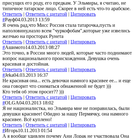
присущих его роду, его предкам. У Эльмиры, я считаю, не
типичное татарское лицо. Скорее в ней есть что-то арабское.
Ответить
|
Ответить с цитатой
|
Цитировать
#
Рауф
04.03.2013 13:59
Я очень рад,что Мисс Россия стала татарочка,пусть и
наполовину,назло всем "чуркофобам",которые уже извелись
желчью на просторах Рунета
Ответить
|
Ответить с цитатой
|
Цитировать
#
Ашимото
14.03.2013 08:27
Это точно, в России много людей, которые часто поднимают
вопрос национального происхождения. Девушка очень
красивая и достойная.
Ответить
|
Ответить с цитатой
|
Цитировать
#
Jeka
04.03.2013 16:37
Не красивая она... есть девочки намного красивее ее... и еще
она говорит что сниматься обнаженной не будет )))
Кто тебя об этом просит?? )))
Ответить
|
Ответить с цитатой
|
Цитировать
#
OLGA
04.03.2013 18:02
Я не националистка, но Эльмира мне не понравилась, были
девушки красивее! Обидно за нашу Пермячку, она намного
красивее. Всё куплено!
Ответить
|
Ответить с цитатой
|
Цитировать
#
Игорь
10.11.2013 01:54
А я вообще удивлен почему Ани Лорак не участвовала Она