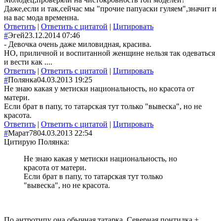
Даже,если и так,сейчас мы "прочие папуаски гуляем",значит и
на вас мода временна.
Ответить
|
Ответить с цитатой
|
Цитировать
#
Эгей
23.12.2014 07:46
- Девочка очень даже миловидная, красива.
НО, приличной и воспитанной женщине нельзя так одеваться
и вести как ....
Ответить
|
Ответить с цитатой
|
Цитировать
#
Полянка
04.03.2013 19:25
Не знаю какая у метиски национальность, но красота от
матери.
Если брат в папу, то татарская тут только "вывеска", но не
красота.
Ответить
|
Ответить с цитатой
|
Цитировать
#
Марат78
04.03.2013 22:54
Цитирую Полянка:
Не знаю какая у метиски национальность, но
красота от матери.
Если брат в папу, то татарская тут только
"вывеска", но не красота.
По антротипу она обычная татарка. Северная понтидка +