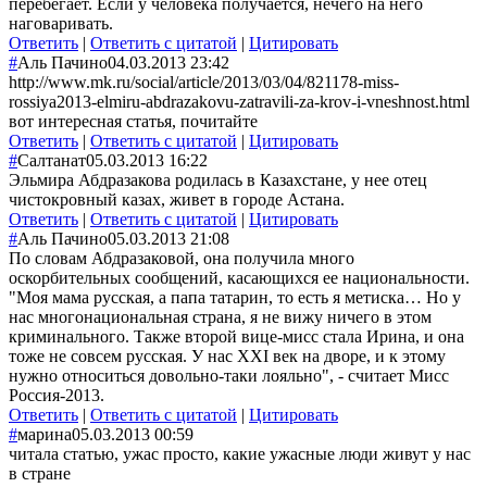
перебегает. Если у человека получается, нечего на него
наговаривать.
Ответить
|
Ответить с цитатой
|
Цитировать
#
Аль Пачино
04.03.2013 23:42
http://www.mk.ru/social/article/2013/03/04/821178-miss-
rossiya2013-elmiru-abdrazakovu-zatravili-za-krov-i-vneshnost.html
вот интересная статья, почитайте
Ответить
|
Ответить с цитатой
|
Цитировать
#
Салтанат
05.03.2013 16:22
Эльмира Абдразакова родилась в Казахстане, у нее отец
чистокровный казах, живет в городе Астана.
Ответить
|
Ответить с цитатой
|
Цитировать
#
Аль Пачино
05.03.2013 21:08
По словам Абдразаковой, она получила много
оскорбительных сообщений, касающихся ее национальности.
"Моя мама русская, а папа татарин, то есть я метиска… Но у
нас многонациональная страна, я не вижу ничего в этом
криминального. Также второй вице-мисс стала Ирина, и она
тоже не совсем русская. У нас XXI век на дворе, и к этому
нужно относиться довольно-таки лояльно", - считает Мисс
Россия-2013.
Ответить
|
Ответить с цитатой
|
Цитировать
#
марина
05.03.2013 00:59
читала статью, ужас просто, какие ужасные люди живут у нас
в стране