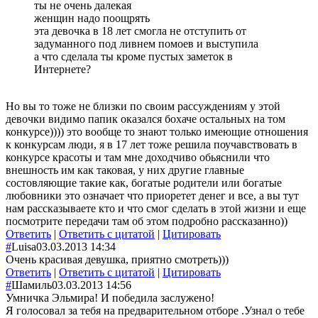
ты не очень далекая
женщин надо поощрять
эта девочка в 18 лет смогла не отступить от
задуманного под ливнем помоев и выступила
а что сделала ты кроме пустых заметок в
Интернете?
Но вы то тоже не близки по своим рассуждениям у этой
девочки видимо папик оказался бохаче остальных на том
конкурсе)))) это вообще то знают только имеющие отношения
к конкурсам люди, я в 17 лет тоже решила поучавствовать в
конкурсе красоты и там мне доходчиво обьяснили что
внешность им как таковая, у них другие главные
состовляющие такие как, богатые родители или богатые
любовники это означает что приоретет денег и все, а вы тут
нам рассказываете кто и что смог сделать в этой жизни и еще
посмотрите передачи там об этом подробно рассказанно))
Ответить
|
Ответить с цитатой
|
Цитировать
#
Luisa
03.03.2013 14:34
Очень красивая девушка, приятно смотреть)))
Ответить
|
Ответить с цитатой
|
Цитировать
#
Шамиль
03.03.2013 14:56
Умничка Эльмира! И победила заслужено!
Я голосовал за тебя на предварительном отборе .Узнал о тебе