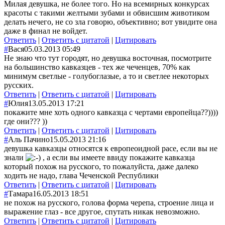
Милая девушка, не более того. Но на всемирных конкурсах
красоты с такими желтыми зубами и обвисшим животиком
делать нечего, не со зла говорю, объективно; вот увидите она
даже в финал не войдет.
Ответить
|
Ответить с цитатой
|
Цитировать
#
Вася
05.03.2013 05:49
Не знаю что тут городят, но девушка восточная, посмотрите
на большинство кавказцев - тех же чеченцев, 70% как
минимум светлые - голубоглазые, а то и светлее некоторых
русских.
Ответить
|
Ответить с цитатой
|
Цитировать
#
Юлия
13.05.2013 17:21
покажите мне хоть одного кавказца с чертами европейца??))))
где они??? ))
Ответить
|
Ответить с цитатой
|
Цитировать
#
Аль Пачино
15.05.2013 21:16
девушка кавказцы относятся к европеоидной расе, если вы не
знали
, а если вы имеете ввиду покажите кавказца
который похож на русского, то пожалуйста, даже далеко
ходить не надо, глава Чеченской Республики
Ответить
|
Ответить с цитатой
|
Цитировать
#
Тамара
16.05.2013 18:51
не похож на русского, голова форма черепа, строение лица и
выражение глаз - все другое, спутать никак невозможно.
Ответить
|
Ответить с цитатой
|
Цитировать