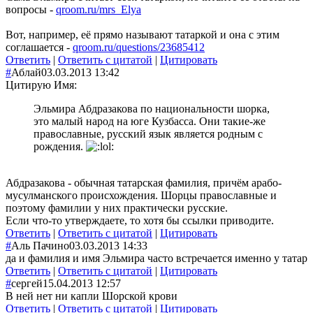
вопросы -
qroom.ru/mrs_Elya
Вот, например, её прямо называют татаркой и она с этим
соглашается -
qroom.ru/questions/23685412
Ответить
|
Ответить с цитатой
|
Цитировать
#
Аблай
03.03.2013 13:42
Цитирую Имя:
Эльмира Абдразакова по национальности шорка,
это малый народ на юге Кузбасса. Они такие-же
православные, русский язык является родным с
рождения.
Абдразакова - обычная татарская фамилия, причём арабо-
мусулманского происхождения. Шорцы православные и
поэтому фамилии у них практически русские.
Если что-то утверждаете, то хотя бы ссылки приводите.
Ответить
|
Ответить с цитатой
|
Цитировать
#
Аль Пачино
03.03.2013 14:33
да и фамилия и имя Эльмира часто встречается именно у татар
Ответить
|
Ответить с цитатой
|
Цитировать
#
сергей
15.04.2013 12:57
В ней нет ни капли Шорской крови
Ответить
|
Ответить с цитатой
|
Цитировать