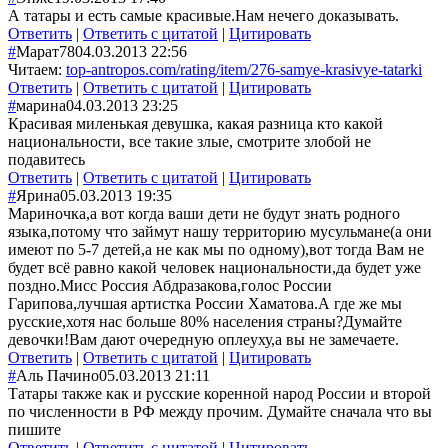
А татары и есть самые красивые.Нам нечего доказывать.
Ответить
|
Ответить с цитатой
|
Цитировать
#
Марат78
04.03.2013 22:56
Читаем:
top-antropos.com/rating/item/276-samye-krasivye-tatarki
Ответить
|
Ответить с цитатой
|
Цитировать
#
марина
04.03.2013 23:25
Красивая миленькая девушка, какая разница кто какой
национальности, все такие злые, смотрите злобой не
подавитесь
Ответить
|
Ответить с цитатой
|
Цитировать
#
Ярина
05.03.2013 19:35
Мариночка,а вот когда ваши дети не будут знать родного
языка,потому что займут нашу территорию мусульмане(а они
имеют по 5-7 детей,а не как мы по одному),вот тогда Вам не
будет всё равно какой человек национальности,да будет уже
поздно.Мисс Россия Абдразакова,голос России
Гарипова,лучшая артистка России Хаматова.А где же мы
русские,хотя нас больше 80% населения страны?Думайте
девочки!Вам дают очередную оплеуху,а вы не замечаете.
Ответить
|
Ответить с цитатой
|
Цитировать
#
Аль Пачино
05.03.2013 21:11
Татары также как и русские коренной народ России и второй
по численности в РФ между прочим. Думайте сначала что вы
пишите
Ответить
|
Ответить с цитатой
|
Цитировать