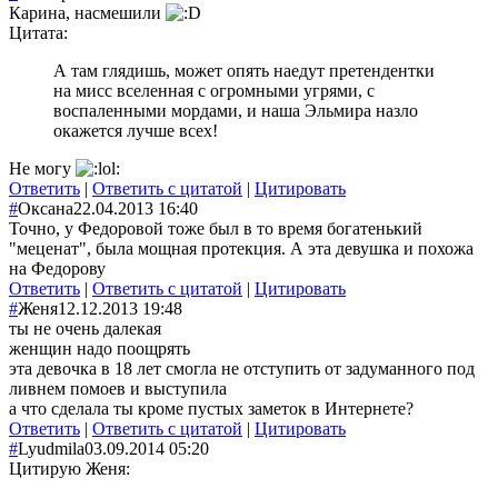
Карина, насмешили
Цитата:
А там глядишь, может опять наедут претендентки
на мисс вселенная с огромными угрями, с
воспаленными мордами, и наша Эльмира назло
окажется лучше всех!
Не могу
Ответить
|
Ответить с цитатой
|
Цитировать
#
Оксана
22.04.2013 16:40
Точно, у Федоровой тоже был в то время богатенький
"меценат", была мощная протекция. А эта девушка и похожа
на Федорову
Ответить
|
Ответить с цитатой
|
Цитировать
#
Женя
12.12.2013 19:48
ты не очень далекая
женщин надо поощрять
эта девочка в 18 лет смогла не отступить от задуманного под
ливнем помоев и выступила
а что сделала ты кроме пустых заметок в Интернете?
Ответить
|
Ответить с цитатой
|
Цитировать
#
Lyudmila
03.09.2014 05:20
Цитирую Женя: