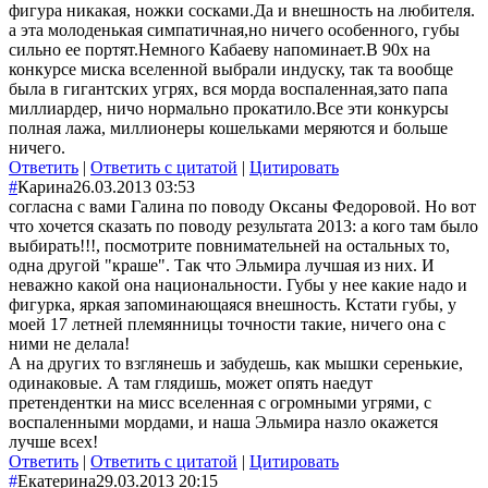
фигура никакая, ножки сосками.Да и внешность на любителя.
а эта молоденькая симпатичная,но ничего особенного, губы
сильно ее портят.Немного Кабаеву напоминает.В 90х на
конкурсе миска вселенной выбрали индуску, так та вообще
была в гигантских угрях, вся морда воспаленная,зато папа
миллиардер, ничо нормально прокатило.Все эти конкурсы
полная лажа, миллионеры кошельками меряются и больше
ничего.
Ответить
|
Ответить с цитатой
|
Цитировать
#
Карина
26.03.2013 03:53
согласна с вами Галина по поводу Оксаны Федоровой. Но вот
что хочется сказать по поводу результата 2013: а кого там было
выбирать!!!, посмотрите повнимательней на остальных то,
одна другой "краше". Так что Эльмира лучшая из них. И
неважно какой она национальности. Губы у нее какие надо и
фигурка, яркая запоминающаяся внешность. Кстати губы, у
моей 17 летней племянницы точности такие, ничего она с
ними не делала!
А на других то взглянешь и забудешь, как мышки серенькие,
одинаковые. А там глядишь, может опять наедут
претендентки на мисс вселенная с огромными угрями, с
воспаленными мордами, и наша Эльмира назло окажется
лучше всех!
Ответить
|
Ответить с цитатой
|
Цитировать
#
Екатерина
29.03.2013 20:15