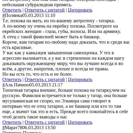
небольшая субуралидная примесь.
Ответить
|
Ответить с цитатой
|
Цитировать
#
Полянка
05.03.2013 11:10
Т.е. похожа на мать, но по-вашему антротипу - татарка.
А по-моему ну очень на еврейку похожа. Посмотрите на
еврейских женщин - глаза, губы, волосы. Или на армянку.
А отец с такой фамилией может быть и башкир.
Короче, вам татарам по-любому надо доказать, что и среди вас
есть красивые.
У вас как у кавказцев завышенная самооценка. У тех в
агрессию выливается, а у вас в стремлении на каждом шагу
доказывать окружающему миру, что вы лучшие всегда и во
всём, а другие, напротив, плохие и всегда не правы.
Но вы есть то, что есть и не более.
Ответить
|
Ответить с цитатой
|
Цитировать
#
Аль Пачино
05.03.2013 21:17
Типичная татарка внешне, больше похожа на татарку,чем на
русскую. Фамилия встречается не только у татар, она больше
мусульманская не спорю, но Эльмира сама говорит в
интервью что ее отец татарин, а не башкир или кто то там
еще, а значит так это и есть. Прежде всего покопайтесь в себе
чтоб делать такие выводы о нас
Ответить
|
Ответить с цитатой
|
Цитировать
#
Марат78
06.03.2013 13:50
Цитирую Полянка: