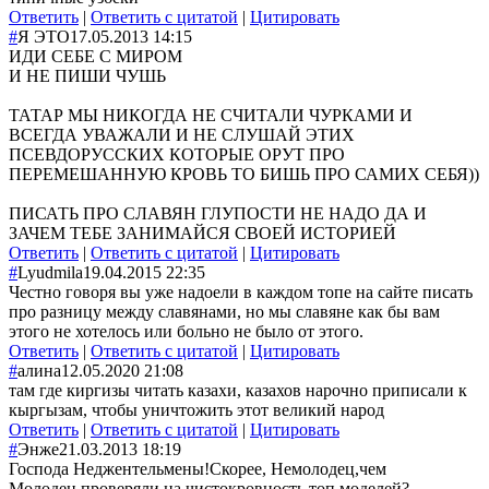
Ответить
|
Ответить с цитатой
|
Цитировать
#
Я ЭТО
17.05.2013 14:15
ИДИ СЕБЕ С МИРОМ
И НЕ ПИШИ ЧУШЬ
ТАТАР МЫ НИКОГДА НЕ СЧИТАЛИ ЧУРКАМИ И
ВСЕГДА УВАЖАЛИ И НЕ СЛУШАЙ ЭТИХ
ПСЕВДОРУССКИХ КОТОРЫЕ ОРУТ ПРО
ПЕРЕМЕШАННУЮ КРОВЬ ТО БИШЬ ПРО САМИХ СЕБЯ))
ПИСАТЬ ПРО СЛАВЯН ГЛУПОСТИ НЕ НАДО ДА И
ЗАЧЕМ ТЕБЕ ЗАНИМАЙСЯ СВОЕЙ ИСТОРИЕЙ
Ответить
|
Ответить с цитатой
|
Цитировать
#
Lyudmila
19.04.2015 22:35
Честно говоря вы уже надоели в каждом топе на сайте писать
про разницу между славянами, но мы славяне как бы вам
этого не хотелось или больно не было от этого.
Ответить
|
Ответить с цитатой
|
Цитировать
#
алина
12.05.2020 21:08
там где киргизы читать казахи, казахов нарочно приписали к
кыргызам, чтобы уничтожить этот великий народ
Ответить
|
Ответить с цитатой
|
Цитировать
#
Энже
21.03.2013 18:19
Господа Неджентельмены!Скорее, Немолодец,чем
Молодец,проверяли на чистокровность топ моделей?