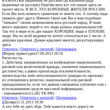
КАМЧАТКИ (коренные не русские) до Калининграда
(коренные не русские) Перечислить все эти нации здесь не
хватит места. И ВСЕ ЭТО КОРЕННЫЕ ЖИТЕЛИ РОССИИ.
Если Вы хоть немного грамотная то знаете это. А потому надо
уважать друг друга. Именно такие как Вы и вам подобные
"пачкают" своим шовинизмом весь русский народ. Я знаю
много хороших людей и это люди разных национальностей
Так что в мире есть две нации ХОРОШИЕ люди и ПЛОХИЕ
люди. Вы по всей видимости хотите относиться ко 2 части. А
девушка красивая. Думаю красивее многих дискутирующих
здесь.
Ответить
|
Ответить с цитатой
|
Цитировать
#
Вершу правосудие
27.09.2013 20:19
Расистка ты.
1. Действия, направленные на возбуждение национальной,
расовой или религиозной вражды, унижение национального
достоинства, а равно пропаганда исключительности,
превосходства либо неполноценности граждан по признаку
их отношения к религии, национальной или расовой
принадлежности, если эти деяния совершены публично или с
использованием средств массовой информации,
- наказываются (ст.282 УК РФ)
Ответить
|
Ответить с цитатой
|
Цитировать
#
Диляра
11.11.2013 19:30
А кто тебе не дает, Иди. Тебе кажется никто дорогу не