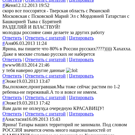
#
Женя
12.12.2013 19:52
скоро все поссорятся - Тверская область с Рязанской
Московская с Псковской Марий Эл с Мордовией Татарстан с
Башкирией Тыва с Бурятией
РАЗДЕЛЯЙ И ВЛАСТВУЙ!
молодцы россияне сами делаете за других работу
Ответить
|
Ответить с цитатой
|
Цитировать
#
Аня
06.03.2013 11:24
Ярина, вы пишете что 80% в России русских????))))) Хахахха.
Даже в москве столько русских не наберется
Ответить
|
Ответить с цитатой
|
Цитировать
#
www
08.03.2014 21:46
у тебя наверно другие данные
Ответить
|
Ответить с цитатой
|
Цитировать
#
Энже
19.03.2013 13:47
Вы,похожее,проигравшая.Мы тоже сейчас растим по 1-2
ребенка-не переживай.А то и вовсе не имеем.
Ответить
|
Ответить с цитатой
|
Цитировать
#
Энже
19.03.2013 17:42
Вам дали не оплеуху,а очередную КРАСАВИЦУ!
Ответить
|
Ответить с цитатой
|
Цитировать
#
Анастасия
16.09.2013 15:43
Ярина! Татары ваших территорий не занимали. Под словом
РОССИЯ значится очень много национальностей от