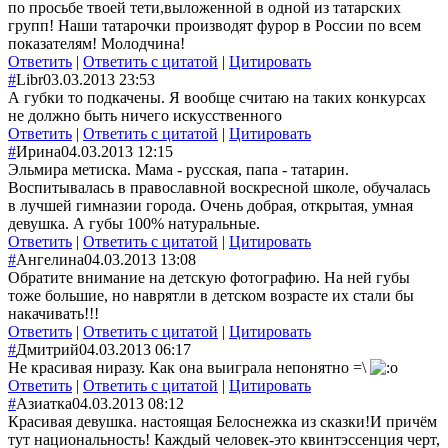
по просьбе твоей тети,выложенной в одной из татарских
групп! Наши татарочки производят фурор в России по всем
показателям! Молодчина!
Ответить
|
Ответить с цитатой
|
Цитировать
#
Libr
03.03.2013 23:53
А губки то подкачены. Я вообще считаю на таких конкурсах
не должно быть ничего искусственного
Ответить
|
Ответить с цитатой
|
Цитировать
#
Ирина
04.03.2013 12:15
Эльмира метиска. Мама - русская, папа - татарин.
Воспитывалась в православной воскресной школе, обучалась
в лучшей гимназии города. Очень добрая, открытая, умная
девушка. А губы 100% натуральные.
Ответить
|
Ответить с цитатой
|
Цитировать
#
Ангелина
04.03.2013 13:08
Обратите внимание на детскую фотографию. На ней губы
тоже большие, но наврятли в детском возрасте их стали бы
накачивать!!!
Ответить
|
Ответить с цитатой
|
Цитировать
#
Дмитрий
04.03.2013 06:17
Не красивая ниразу. Как она выиграла непонятно =\
Ответить
|
Ответить с цитатой
|
Цитировать
#
Азиатка
04.03.2013 08:12
Красивая девушка. настоящая Белоснежка из сказки!И причём
тут национальность! Каждый человек-это квинтэссенция черт,