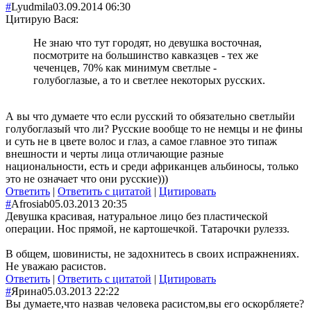
#
Lyudmila
03.09.2014 06:30
Цитирую Вася:
Не знаю что тут городят, но девушка восточная,
посмотрите на большинство кавказцев - тех же
чеченцев, 70% как минимум светлые -
голубоглазые, а то и светлее некоторых русских.
А вы что думаете что если русский то обязательно светлыйи
голубоглазый что ли? Русские вообще то не немцы и не фины
и суть не в цвете волос и глаз, а самое главное это типаж
внешности и черты лица отличающие разные
национальности, есть и среди африканцев альбиносы, только
это не означает что они русские)))
Ответить
|
Ответить с цитатой
|
Цитировать
#
Afrosiab
05.03.2013 20:35
Девушка красивая, натуральное лицо без пластической
операции. Нос прямой, не картошечкой. Татарочки рулеззз.
В общем, шовинисты, не задохнитесь в своих испражнениях.
Не уважаю расистов.
Ответить
|
Ответить с цитатой
|
Цитировать
#
Ярина
05.03.2013 22:22
Вы думаете,что назвав человека расистом,вы его оскорбляете?