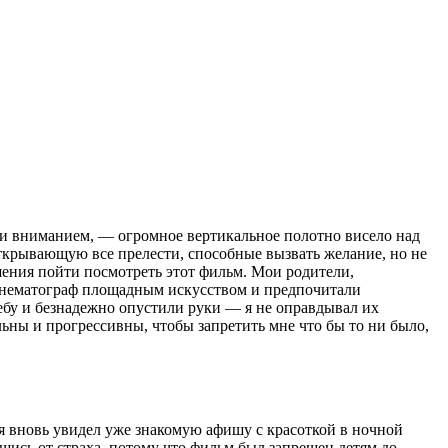
йти вниманием, — огромное вертикальное полотно висело над
открывающую все прелести, способные вызвать желание, но не
ения пойти посмотреть этот фильм. Мои родители,
инематограф площадным искусством и предпочитали
небу и безнадежно опустили руки — я не оправдывал их
ьны и прогрессивны, чтобы запретить мне что бы то ни было,
 я вновь увидел уже знакомую афишу с красоткой в ночной
шись от страха, потому что фильм был запрещен детям до