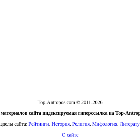
Top-Antropos.com © 2011-2026
материалов сайта индексируемая гиперссылка на Top-Antrop
азделы сайта:
Рейтинги
,
История
,
Религия
,
Мифология
,
Литерату
О сайте