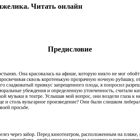
нжелика. Читать онлайн
Предисловие
ростынях. Она красовалась на афише, которую никто не мог обо
, просвечивая сквозь коротенькую прозрачную ночную рубашку, 
о сладковатый привкус запрещенного плода, я попросил разреш
оральные убеждения и определенную утонченность, считали к
ой музыки в театре. Услышав мой вопрос, они воздели глаза к 
ще и столь вульгарное произведение? Они были слишком либерал
своей просьбе.
ерелез через забор. Перед кинотеатром, расположенным на пляже,
ом, пригибаясь, чтобы меня не увидела кассирша и перекрестив