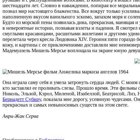
шестнадцати лет. Словно в наваждении, попирая все моральные 
познал мир настоящего блаженства. Все вокруг только усилива
наполненную вкусом ванильного эскимо, запахом моря и солен
Будто из морской пены появилась дива, прекрасная, манящая 
в невероятные истории, познавая взлеты и падения. Я смотрел
смуглыми красавицами, расшитыми жилетами и другими удивите
перелетала через кресла Людовика XIV. Героиня пяти гораздо 
кожу, и картины с ее приключениями доставляли мне неимоверн
Мадемуазель Мишель Мерсье воплощала на экране юную девушку
Она играла саму себя и умела затронуть сердца людей. С моим с
кто заставлял ее проливать слезы. Прошло время. Эти фильмы
Николь, Эльзой, Кэрол, Миленой, Изабеллой, Беатрисой, Лиз, 
Бернадетт Субиру
, показала мне дорогу, усеянную чудесами. О
прекрасных и самых невыносимых существ на этом свете.
Анри-Жан Серва