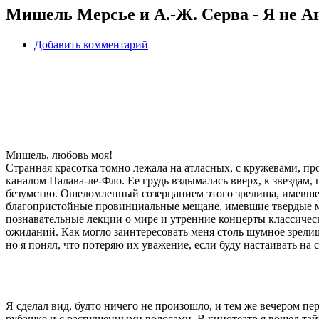
Мишель Мерсье и А.-Ж. Серва - Я не А
Добавить комментарий
Мишель, любовь моя!
Странная красотка томно лежала на атласных, с кружевами, п
каналом Палава-ле-Фло. Ее грудь вздымалась вверх, к звездам
безумство. Ошеломленный созерцанием этого зрелища, имевшег
благопристойные провинциальные мещане, имевшие твердые м
познавательные лекции о мире и утренние концерты классическ
ожиданий. Как могло заинтересовать меня столь шумное зрели
но я понял, что потеряю их уважение, если буду настаивать на 
Я сделал вид, будто ничего не произошло, и тем же вечером п
рубашке и с распущенными волосами. В кинотеатр я вошел тайк