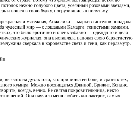
на потолок нежно-голубого цвета, усеянный розовыми звездами,
рь и вошел в свою будку, погрузившись в полутьму,
 прекрасная и мятежная, Анжелика — маркиза ангелов попадала
себя чудесный мир — с лошадьми Камарга, тенистыми замками,
ьих, это было эротично и очень забавно — одежда то и дело
толических журналах, она выставляла напоказ свою бархатистую
мчужина сверкала в королевстве света и тени, как перламутр.
 вызвать на дуэль того, кто причинял ей боль, и сразить тех,
разного кумира. Можно восхищаться Джиной, Брижит, Кендис,
орить, всегда, вечно. Ее святая покровительница, некто
их отношений. Она научила меня любить киноактрис, самых