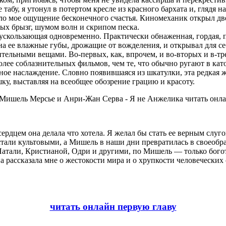
табу, я утонул в потертом кресле из красного бархата и, глядя 
ло мое ощущение бесконечного счастья. Киномеханик открыл две
ых брызг, шумом волн и скрипом песка.
и ускользающая одновременно. Практически обнаженная, гордая,
 на ее влажные губы, дрожащие от вожделения, и открывал для 
льными вещами. Во-первых, как, впрочем, и во-вторых и в-трет
более соблазнительных фильмов, чем те, что обычно ругают в ка
ое наслаждение. Словно появившаяся из шкатулки, эта редкая же
, выставляя на всеобщее обозрение грацию и красоту.
ердцем она делала что хотела. Я желал бы стать ее верным слугой,
 стали культовыми, а Мишель в наши дни превратилась в своеоб
Натали, Кристианой, Одри и другими, по Мишель — только боготв
на рассказала мне о жестокости мира и о хрупкости человеческ
читать онлайн первую главу