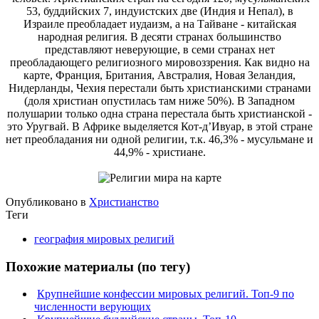
53, буддийских 7, индуистских две (Индия и Непал), в
Израиле преобладает иудаизм, а на Тайване - китайская
народная религия. В десяти странах большинство
представляют неверующие, в семи странах нет
преобладающего религиозного мировоззрения. Как видно на
карте, Франция, Британия, Австралия, Новая Зеландия,
Нидерланды, Чехия перестали быть христианскими странами
(доля христиан опустилась там ниже 50%). В Западном
полушарии только одна страна перестала быть христианской -
это Уругвай. В Африке выделяется Кот-д’Ивуар, в этой стране
нет преобладания ни одной религии, т.к. 46,3% - мусульмане и
44,9% - христиане.
Опубликовано в
Христианство
Теги
география мировых религий
Похожие материалы (по тегу)
Крупнейшие конфессии мировых религий. Топ-9 по
численности верующих