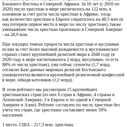
Ближнего Востока и Северной Африки. За 10 лет (с 2010 по
2020) число христиан в мире увеличилось на 122 млн, в
основном за счет роста числа христиан в Африке, тогда
как количество христиан в Европе сократилось на 48,5 млн (и
она потеряла первое место в мире по числу христиан), также
уменьшение числа христиан произошло в Северной Америке
- на 28,9 млн.
При текущих темпах прироста числа христиан и мусульман
ислам за счет более высокой рождаемости в мусульманских
странах станет крупнейшей религией мира к 2040 году (в
2020 году в мире насчитывалось 2 млрд. мусульман, то есть
88% от числа христиан), уже сейчас сунниты (1,7 млрд,
согласно Базе данных мировых религий Бостонского
университета) являются крупнейшей религиозной конфессией
в мире, обходя католиков (1,2 млрд).
В этом рейтинге мы рассмотрим 15 крупнейших
христианских стран (из них 6 стран в Африке, 4 страны в
Латинской Америке, 3 в Европе и по одной в Северной
Америке и Азии). Рейтинг составлен по числу христиан без
учета тех стран, где христиане составляют менее 50%
населения.
1 место. США - 217,3 млн. христиан.